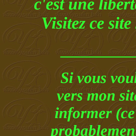
c'est une liber
Visitez ce sit
__________
Si vous vou
vers mon sit
informer (ce
probablement!